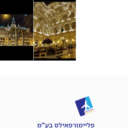
פליימורפאילס בע"מ