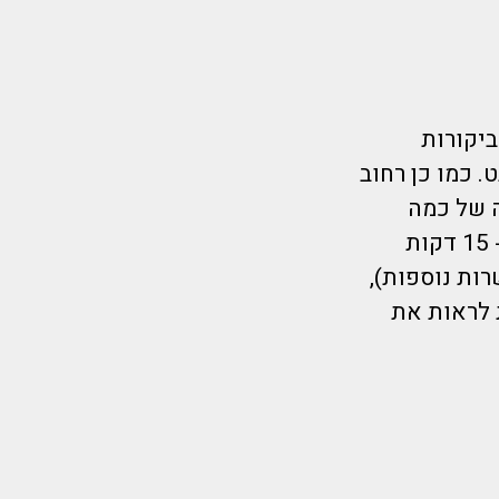
ל דירוג גבוה וביקורות
 כמו כן רחוב
ה של כמה
דקות! הרובע היהודי שהוא איזור הבילויים השוקק של העיר נמצא כ- 15 דקות
ות נוספות),
 לראות את