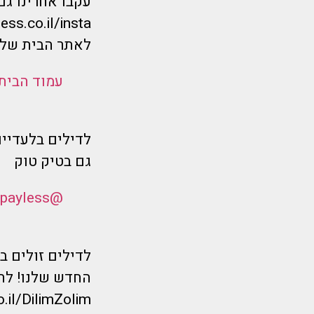
עקבו אחרינו גם
ess.co.il/insta
לאתר הבית שלנ
עמוד הבית
לדילים בלעדיים
גם בטיק טוק
@flymorepayless
לדילים זולים 
החדש שלנו! לחצ
o.il/DilimZolim