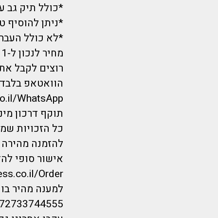
*כולל תיק גב עד 5 קג לכל 
*ניתן להוסיף טרולי 10 קג לכל אדם או מזוודה גדו
*לא כולל העברות-המלו
מחיר לנכון ל-19/11 ועתיד להשתנות
רוצים לקבל את 
הוואטאפ בלבד?
co.il/WhatsApp
תוקף דרכון מינימום 6 חודשים מיום הנחיתה.*
כל הזכויות שמורות לחברת repayless
להזמנה מהירה ל
אישור סופי להז
ess.co.il/Order
למענה מהיר בווטס
/972733744555