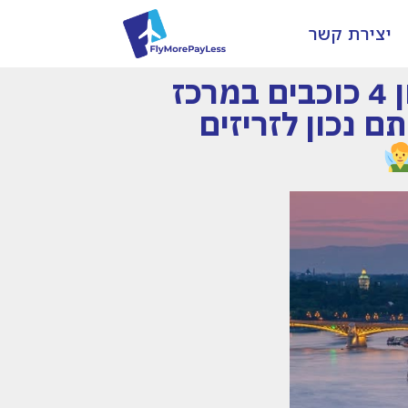
יצירת קשר
החל מ-999 ₪ לאדם לבודפשט! טיסה ישירה|+מלון 4 כוכבים במרכז
ם נכון לזריזים