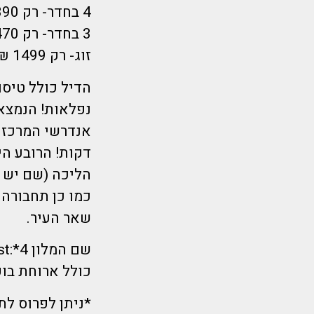
4 בחדר- רק 1390 ₪לאדם
3 בחדר- רק 1470 ₪לאדם
זוג- רק 1499 ₪לאדם
נפלאות! הנמצא 
אנדרשי המרכזי
הליכה (שם יש 
כמו כן תחבורה
שאר העיר.
שם המלון 4*:City Home Budapest
כולל ארוחת בו
*ניתן לפרוס ל