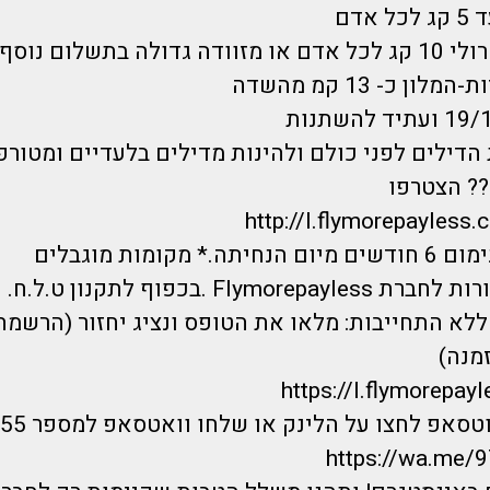
אדם
לה בתשלום נוסף
ן כ- 13 קמ מהשדה
הדילים לפני כולם ולהינות מדילים בלעדיים ומטורפ
? הצטרפו
http://l.flymorepayless.
 מקומות מוגבלים
Flymo .בכפוף לתקנון ט.ל.ח.
לא התחייבות: מלאו את הטופס ונציג יחזור (הרשמה
מנה)
https://I.flymorepayl
אפ לחצו על הלינק או שלחו וואטסאפ למספר 0733744555 :
https://wa.me