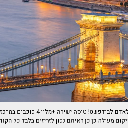
החל מ-999 ₪ לאדם לבודפשט! טיסה ישירה|+מלו
קום מעולה כן כן ראיתם נכון לזריזים בלבד כל הקוד