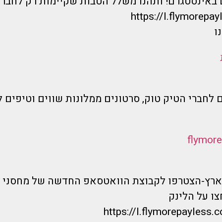
 באינסטגרם! ותהנו משלל הטבות שקיימות רק לחברי
https://I.flymorepayl
ו
 לחברי הטיק טוק, סרטונים ממלונות שווים וטיפים ל
בארץ-הצטרפו לקבוצת הוואטסאפ החדשה של מחסני 
ו על הלינק
https://l.flymorepayless.c