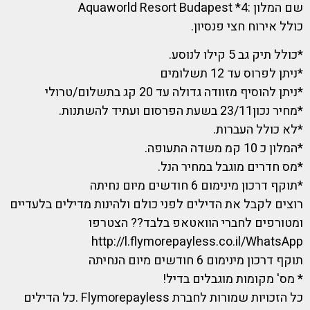
שם המלון :Aquaworld Resort Budapest *4
כולל אירוח חצי פנסיון.
*כולל תיק גב 5 קילו לנוסע.
*ניתן לפרוס עד 12 תשלומים
*ניתן להוסיף מזוודה גדולה עד 20 קג בתשלום/טרולי
*מחיר נכון23/11 בשעת הפרסום ועתיד להשתנות.
*לא כולל העברות.
*המלון כ 10 קמ משדה התעופה.
*מס חדרים מוגבל במחיר הנל.
*תוקף דרכון מינימום 6 חודשים מיום נחיתה
רוצים לקבל את הדילים לפני כולם ולהינות מדילים בלעדיים
ומטורפים לחברי הוואטאפ בלבד?? הצטרפו
http://l.flymorepayless.co.il/WhatsApp
תוקף דרכון מינימום 6 חודשים מיום הנחיתה
* מס' מקומות מוגבלים בדיל!
כל הזכויות שמורות לחברת Flymorepayless .כל הדילים