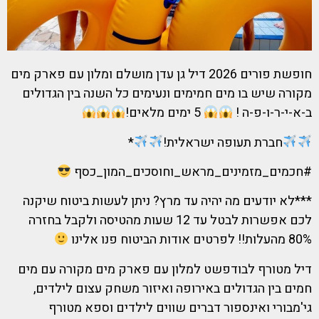
חופשת פורים 2026 דיל גן עדן מושלם ומלון עם פארק מים
מקורה שיש בו מים חמימים ונעימים כל השנה בין הגדולים
ב-א-י-ר-ו-פ-ה !
5 ימים מלאים!
חברת תעופה ישראלית!
*
#חכמים_מזמינים_מראש_וחוסכים_המון_כסף
***לא יודעים מה יהיה עד מרץ? ניתן לעשות ביטוח שיקנה
לכם אפשרות לבטל עד 12 שעות מהטיסה ולקבל בחזרה
80% מהעלות!! לפרטים אודות הביטוח פנו אלינו
דיל מטורף לבודפשט למלון עם פארק מים מקורה עם מים
חמים בין הגדולים באירופה ואיזור משחק עצום לילדים,
גי'מבורי ואינספור דברים שווים לילדים וספא מטורף