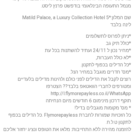
מנמל התעופה הבינלאומי בודפשט פרנץ ליסט.
שם המלון:*5 Matild Palace, a Luxury Collection Hotel
לינה בלבד
*ניתן לפרוס לתשלומים
*כולל תיק גב
*מחיר נכון ל 24/11 ועתיד להשתנות בכל עת
*לא כולל העברות,
*כל הדילים בכפוף לתקנון.
*מס' חדרים מוגבל במחיר הנל.
רוצים לקבל את הדילים לפני כולם ולהינות מדילים בלעדיים
ומטורפים לחברי הוואטאפ בלבד?? הצטרפו
http://l.flymorepayless.co.il/WhatsApp
תוקף דרכון מינימום 6 חודשים מיום הנחיתה
* מס' מקומות מוגבלים בדיל!
כל הזכויות שמורות לחברת Flymorepayless .כל הדילים בכפוף
לתקנון ט.ל.ח.
להזמנה מהירה ללא התחייבות: מלאו את הטופס ונציג יחזור אליכם