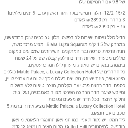
של 9.8 עבור המיקום שלו
12/2-15/2- הלוך חמישי בוקר חזור ראשון ערב -5 ימים מלאים!
3 בחדר- רק 2890 ₪ לאדם
זוג – רק 2990 ₪ לאדם
הדיל כולל טיסות ישירות לבודפשט ומלון 5 כוכבים שוכן בבודפשט,
במרחק של 1.5 ק"מ מBlaha Lujza Square, ומציע מרכז כושר,
חניה פרטית, טרסה ובר. המתקנים והשירותים שמציעים במקום
כוללים מסעדה, שירות חדרים ודלפק קבלה שפועל 24 שעות
ביממה,. במקום יש סאונה, מועדון לילה ומרכז עסקים.
כל החדרים של Matild Palace, a Luxury Collection Hotel כוללים
מיזוג אוויר, פינת ישיבה, טלוויזיה בעלת מסך שטוח עם ערוצי לוויין,
כספת וחדר רחצה פרטי עם מקלחת, מוצרי טיפוח ללא תשלום
ומייבש שיער. חדר הרחצה הפרטי מצויד באמבטיה, נעלי בית
וחלוקי רחצה. בכל חדר יש מצעים ומגבות.
Matild Palace, a Luxury Collection Hotel מציע אירוח ברמת 5
כוכבים עם חמאם.
ליד המלון יש נקודות עניין כמו המוזיאון ההונגרי הלאומי, מוזיאון
בודפשט להיסטוריה וGellért Hill. מקום האירוח נמצא 13 ק"מ