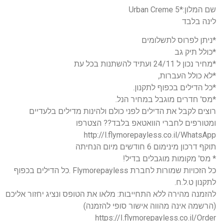
שם המלון:*5 Urban Creme
לינה בלבד
*ניתן לפרוס לתשלומים
*כולל תיק גב
*מחיר נכון ל 24/11 ועתיד להשתנות בכל עת
*לא כולל העברות,
*כל הדילים בכפוף לתקנון.
*מס' חדרים מוגבל במחיר הנל.
רוצים לקבל את הדילים לפני כולם ולהינות מדילים בלעדיים
ומטורפים לחברי הוואטאפ בלבד?? הצטרפו
http://l.flymorepayless.co.il/WhatsApp
תוקף דרכון מינימום 6 חודשים מיום הנחיתה
* מס' מקומות מוגבלים בדיל!
כל הזכויות שמורות לחברת Flymorepayless .כל הדילים בכפוף
לתקנון ט.ל.ח.
להזמנה מהירה ללא התחייבות: מלאו את הטופס ונציג יחזור אליכם
(הרשמה אינה מהווה אישור סופי להזמנה)
https://I.flymorepayless.co.il/Order