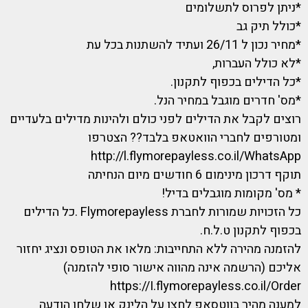
*ניתן לפרוס לתשלומים
*כולל תיק גב
*מחיר נכון ל 26/11 ועתיד להשתנות בכל עת
*לא כולל העברות,
*כל הדילים בכפוף לתקנון.
*מס' חדרים מוגבל במחיר הנל.
רוצים לקבל את הדילים לפני כולם ולהינות מדילים בלעדיים
ומטורפים לחברי הוואטאפ בלבד?? הצטרפו
http://l.flymorepayless.co.il/WhatsApp
תוקף דרכון מינימום 6 חודשים מיום הנחיתה
* מס' מקומות מוגבלים בדיל!
כל הזכויות שמורות לחברת Flymorepayless .כל הדילים
בכפוף לתקנון ט.ל.ח.
להזמנה מהירה ללא התחייבות: מלאו את הטופס ונציג יחזור
אליכם (הרשמה אינה מהווה אישור סופי להזמנה)
https://I.flymorepayless.co.il/Order
למענה מהיר בווטסאפ לחצו על הלינק או שלחו הודעה