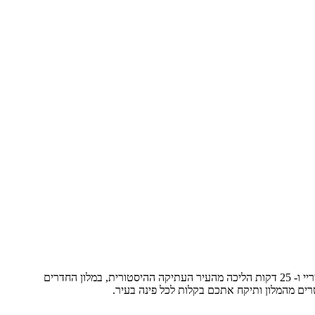
הדיל כולל טיסות ישירות לבוקרשט ומלון 4 כוכבים מעולה במיקום מרכזי בבוקרשט עם ציון 8.5 בבוקינג, הוא נמצא כרבע שעה הליכה במרחק מכיכר יוניריי ו- 25 דקות הליכה מהעיר העתיקה ההיסטורית, במלון החדרים