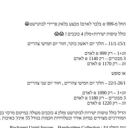
החל מ-999 ₪ בלבד לאדם! מבצע בלאק פריידי לבוקרשט😁
כולל טיסות ישירות+מלון 4 כוכבים ! 😱😱
11/1-15/1 – הלוך יום ראשון בוקר, חזור יום חמישי צהריים
זוג+1 – רק 999 ₪ לאדם
3 מבוגרים – רק 1140 ₪ לאדם
זוג – רק 1170 ₪ לאדם
או סופש
22/1-26/1 – הלוך יום חמישי צהריים , חזור יום שני צהריים
זוג+1 – רק 1090 ₪ לאדם
3 מבוגרים – רק 1180 ₪ לאדם
זוג – רק 1220 ₪ לאדם
המודרניים מצוידים במיזוג אוויר ובטלוויזיות חכמות בגודל 55 אינץ' באיכות HD 4K עם ערוצי כבלים ולוויין. תחנת האוטובוס נמצאת במרחק של 200 מטרים מהמלון ותיקח אתכם בקלות לכל פינה בעיר.
שם המלון 4* : Bucharest Unirii Square – Handwritten Collection