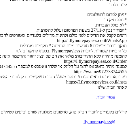
לינה בלבד
*ניתן לפרוס לתשלומים
*כולל תיק גב
*לא כולל העברות.
*המחיר נכון ל-27/11 בשעת הפרסום ועלול להשתנות.
רוצים לקבל את הדילים לפני כולם ולהינות מדילים בלעדיים ומטורפים לחב
http://l.flymorepayless.co.il/WhatsApp
תוקף דרכון מינימום 6 חודשים מיום הנחיתה.* מקומות מוגבלים
כל הזכויות שמורות לחברת Flymorepayless .בכפוף לתקנון ט.ל.ח.
להזמנה מהירה ללא התחייבות: מלאו את הטופס ונציג יחזור (הרשמה אינה מה
https://I.flymorepayless.co.il/Order
למענה מהיר בווטסאפ לחצו על הלינק או שלחו וואטסאפ למספר 0733744555 :
https://wa.me/972733744555
עקבו אחרינו גם באינסטגרם! ותהנו משלל הטבות שקיימות רק לחברי האינ
https://I.flymorepayless.co.il/insta
לאתר הבית שלנו
עמוד הבית
לדילים בלעדיים לחברי הטיק טוק, סרטונים ממלונות שווים וטיפים לטיולים
@flymorepayless