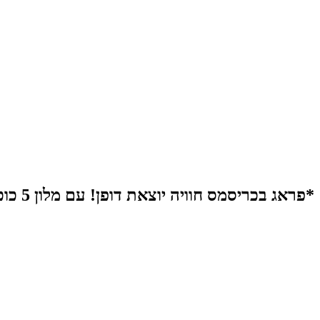
*פראג בכריסמס חוויה יוצאת דופן! עם מלון 5 כוכבים מפואר במיקום מצוין