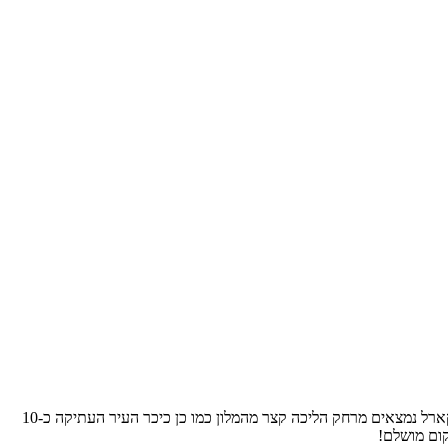
הדיל כולל טיסה ישיר הלוך חזור לפראג ומלון 5 כוכבים נפלא במיקום מצוין בפראג 1 שקיבל ציון של 9.6 על המיקום שלו!!!! כיכר ואצלב המרכזית, גשר קארל נמצאים מרחק הליכה קצר מהמלון כמו כן כיכר העיר העתיקה כ-10
קום מושלם!