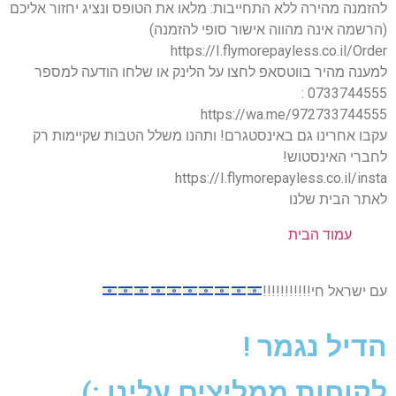
להזמנה מהירה ללא התחייבות: מלאו את הטופס ונציג יחזור אליכם
(הרשמה אינה מהווה אישור סופי להזמנה)
https://I.flymorepayless.co.il/Order
למענה מהיר בווטסאפ לחצו על הלינק או שלחו הודעה למספר
0733744555 :
https://wa.me/972733744555
עקבו אחרינו גם באינסטגרם! ותהנו משלל הטבות שקיימות רק
לחברי האינסטוש!
https://I.flymorepayless.co.il/insta
לאתר הבית שלנו
עמוד הבית
עם ישראל חי!!!!!!!!!!!
הדיל נגמר !
לקוחות ממליצים עלינו :)