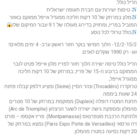
הדיל כולל:
טיסות ישירות עם חברת תעופה ישראלית
מלון במרחק של 10 דקות הליכה ממגדל אייפל ממוקם באזור
המוביל בפריז, ומחזיק בדירוג מעולה של 9.1 עבור המיקום שלו
כולל טרולי לכל נוסע
12/2-15/2- הלוך חמישי בוקר חזור ראשון ערב- 4 ימים מלאים!
זוג- רק 1990 שקלים לאדם.
הדיל כולל טיסה ישירה הלוך חזור לפריז מלון אייפל פטיט לובר
הממוקם ברובע ה-15 של פריז, במרחק של 10 דקות הליכה
ממגדל אייפל,
טרוקדרו (Trocadéro) ונהר הסיין (Seine) ומציע דלפק קבלה פתוח
24 שעות ביממה.
תחנת המטרו דופלה (Dupleix) ממוקמת במרחק של 10 מטרים
מהמלון ומספקת גישה ישירה לשער הניצחון (Arc de Triomphe)
ולתחנת הרכבת מונפרנאס (Montparnasse). פריז אקספו – פורט
דה וורסאי (Paris Expo Porte de Versailles) נמצא במרחק של
20 דקות נסיעה במטרו מהמלון.