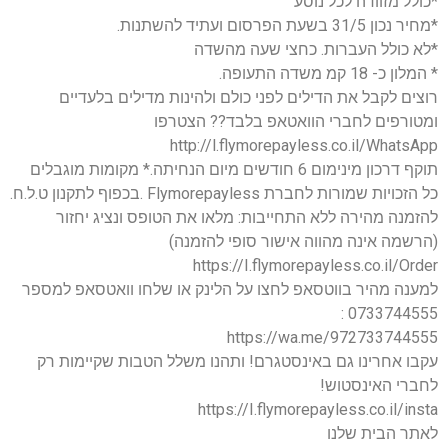
*כולל מזוודה לכל נוסע
*מחיר נכון 31/5 בשעת הפרסום ועתיד להשתנות.
*לא כולל העברות. כחצי שעה מהשדה
* המלון כ- 18 קמ משדה התעופה.
רוצים לקבל את הדילים לפני כולם ולהינות מדילים בלעדיים
ומטורפים לחברי הוואטאפ בלבד?? הצטרפו
http://l.flymorepayless.co.il/WhatsApp
תוקף דרכון מינימום 6 חודשים מיום הנחיתה.* מקומות מוגבלים
כל הזכויות שמורות לחברת Flymorepayless .בכפוף לתקנון ט.ל.ח.
להזמנה מהירה ללא התחייבות: מלאו את הטופס ונציג יחזור
(הרשמה אינה מהווה אישור סופי להזמנה)
https://I.flymorepayless.co.il/Order
למענה מהיר בווטסאפ לחצו על הלינק או שלחו וואטסאפ למספר
0733744555 :
https://wa.me/972733744555
עקבו אחרינו גם באינסטגרם! ותהנו משלל הטבות שקיימות רק
לחברי האינסטוש!
https://I.flymorepayless.co.il/insta
לאתר הבית שלנו