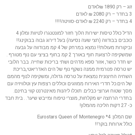
זוג – רק 1890 ₪לאדם
3 בחדר – רק 2080 ₪ לאדם
4 בחדר – רק 2240 ₪ לאדם-סוויטה!!!!
הדיל כולל טיסות ישירות הלוך חזור למונטנגרו לטיוות ומלון 4
כוכבים בבודווה (חצי שעה נסיעה) בעל דירוג גבוה בבוקינג!!
וביקורות מעולות!! נמצא במרחק של 4 קמ מבודווה על גבעה
שמשקיפה לרצועת חוף באורך 2 קמ בחוף בציצי עם נוף מטורף .
יש חדר כושר, אזור ספא מדהים ושתי בריכות שחייה. בבר הלובי
יש טרסה פנורמית ממנה נשקף נוף של הים האדריאטי,בריכת
השחיה החיצונית נמצאת על טרסה גדולה, ומשקיפה לנוף מהמם
של הים.כל חדרי האירוח ממוזגים וכוללים רצפות עץ וטלוויזיה עם
מסך שטוח וערוצי כבלים. תוכלו ליהנות מאינטרנט קווי בחינם.
בחדרי הרחצה יש מקלחות, מוצרי טיפוח ומייבש שיער. . בית חבד
כ- 27 דקות הליכה מהמלון!
שם המלון: 4* Eurostars Queen of Montenegro
כולל ארוחת בוקר!!