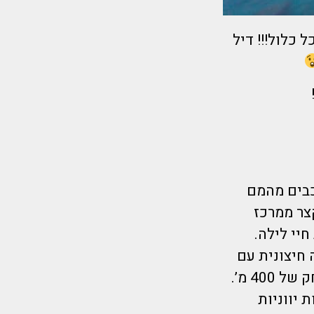
 הכל כלול!!! דיל
שירות לכריתים ומלון שהוא כפר נופש גדול 4 כוכבים מהמם
 קצר ממרכז
יי לילה.
 במלון בריכה חיצונית עם
מיטות שיזוף. חדרי האירוח משקיפים לים האגאי, והחוף נמצא במרחק של 400 מ’.
 יווניות