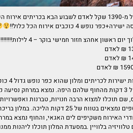
ספונטניים? החל מ-1390 שקל לאדם לשבוע הבא בכריתים אירוח
ר נופש 4 כוכבים אירוח הכל כלול!!
הדיל כולל טיסות י
נמצא במרחק של 3 דקות מהחוף שלהם היפה. נמצא במרחק נסיעה
, שם תוכלו למצוא הרבה חנויות, טברנות ואפשרויות ח
מגוון חופים נוספים נמצאים בטווח של 25 דקות הליכה.
לוויזיה בלוויין .במסעדת המלון תוכלו ליהנות ממנות