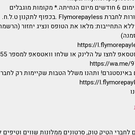
 מקומות מוגבלים
Flymo .בכפוף לתקנון ט.ל.ח.
לא התחייבות: מלאו את הטופס ונציג יחזור (הרשמה
מנה)
https://I.flymorepayl
אפ לחצו על הלינק או שלחו וואטסאפ למספר 0733744555 :
https://wa.me
 באינסטגרם! ותהנו משלל הטבות שקיימות רק לחברי
https://I.flymorepayl
ו
 לחברי הטיק טוק, סרטונים ממלונות שווים וטיפים ל