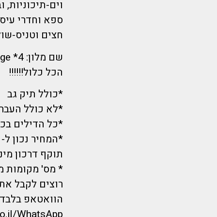
וים-תיכוניות, 
ספא וחדרי עיסו
חצים וטניס-שולח
שם מלון: 4* Semiramis Village
הכל כלול!!!!!!
*כולל תיק גב
*לא כולל העברות המלון כ-
*כל הדילים בכפ
*המחיר נכון ל- 1/6 בשעת הפרסום ועתיד להשתנות.
תוקף דרכון מינימום 6 חודשים מ
* מס' מקומות מ
רוצים לקבל את 
הוואטאפ בלבד?
co.il/WhatsApp