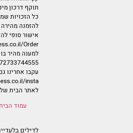
תוקף דרכון מינימום 6 חודשים מיום הנחיתה.*
כל הזכויות שמורות לחברת repayless
להזמנה מהירה ל
אישור סופי להז
ess.co.il/Order
למענה מהיר בווטס
/972733744555
עקבו אחרינו גם
ess.co.il/insta
לאתר הבית שלנ
עמוד הבית
לדילים בלעדיים