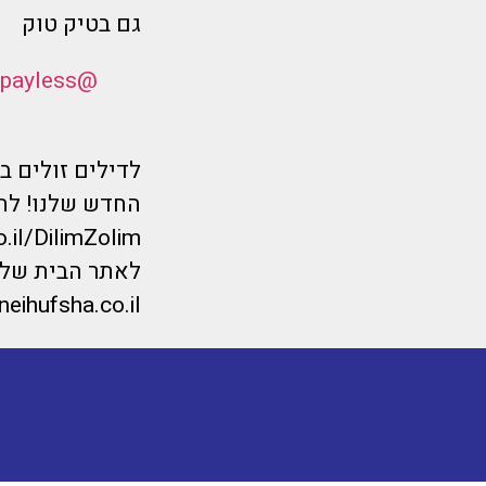
גם בטיק טוק
@flymorepayless
לדילים זולים 
החדש שלנו! לחצ
o.il/DilimZolim
לאתר הבית של מ
eihufsha.co.il/