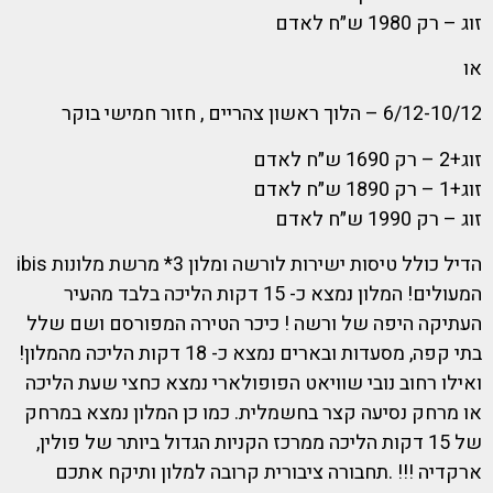
זוג – רק 1980 ש״ח לאדם
או
6/12-10/12 – הלוך ראשון צהריים , חזור חמישי בוקר
זוג+2 – רק 1690 ש״ח לאדם
זוג+1 – רק 1890 ש״ח לאדם
זוג – רק 1990 ש״ח לאדם
הדיל כולל טיסות ישירות לורשה ומלון 3* מרשת מלונות ibis
המעולים! המלון נמצא כ- 15 דקות הליכה בלבד מהעיר
העתיקה היפה של ורשה ! כיכר הטירה המפורסם ושם שלל
בתי קפה, מסעדות ובארים נמצא כ- 18 דקות הליכה מהמלון!
ואילו רחוב נובי שוויאט הפופולארי נמצא כחצי שעת הליכה
או מרחק נסיעה קצר בחשמלית. כמו כן המלון נמצא במרחק
של 15 דקות הליכה ממרכז הקניות הגדול ביותר של פולין,
ארקדיה !!! .תחבורה ציבורית קרובה למלון ותיקח אתכם