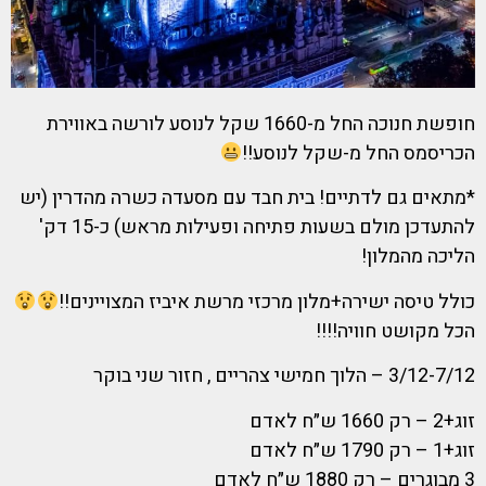
חופשת חנוכה החל מ-1660 שקל לנוסע לורשה באווירת
הכריסמס החל מ-שקל לנוסע!!
*מתאים גם לדתיים! בית חבד עם מסעדה כשרה מהדרין (יש
להתעדכן מולם בשעות פתיחה ופעילות מראש) כ-15 דק'
הליכה מהמלון!
כולל טיסה ישירה+מלון מרכזי מרשת איביז המצויינים!!
הכל מקושט חוויה!!!!
3/12-7/12 – הלוך חמישי צהריים , חזור שני בוקר
זוג+2 – רק 1660 ש״ח לאדם
זוג+1 – רק 1790 ש״ח לאדם
3 מבוגרים – רק 1880 ש״ח לאדם