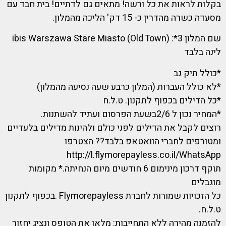
בקלות לראות את כל ורשה! מתאים גם לדתיים! בית חבד עם
מסעדה כשרה מהדרין כ- 15 דק' הליכה מהמלון.
שם המלון 3*: ibis Warszawa Stare Miasto (Old Town)
לינה בלבד
*כולל תיק גב
*לא כולל העברות (המלון כרבע שעה נסיעה מהמלון)
*כל הדילים בכפוף לתקנון. ט.ל.ח
*המחיר נכון ל 2/6בשעת הפרסום ועתיד להשתנות.
רוצים לקבל את הדילים לפני כולם ולהינות מדילים בלעדיים
ומטורפים לחברי הוואטאפ בלבד?? הצטרפו
http://l.flymorepayless.co.il/WhatsApp
תוקף דרכון מינימום 6 חודשים מיום הנחיתה.* מקומות
מוגבלים
כל הזכויות שמורות לחברת Flymorepayless .בכפוף לתקנון
ט.ל.ח.
להזמנה מהירה ללא התחייבות: מלאו את הטופס ונציג יחזור