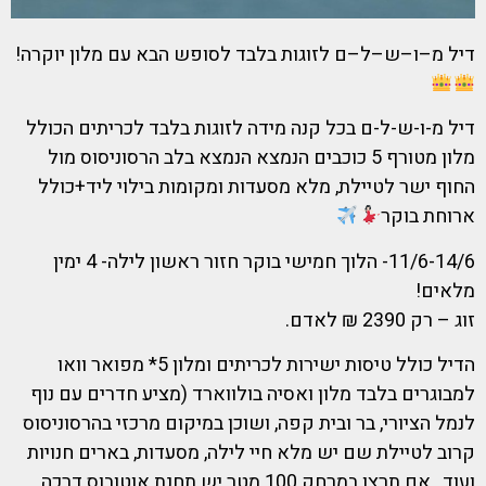
דיל מ–ו–ש–ל–ם לזוגות בלבד לסופש הבא עם מלון יוקרה!
דיל מ-ו-ש-ל-ם בכל קנה מידה לזוגות בלבד לכריתים הכולל
מלון מטורף 5 כוכבים הנמצא הנמצא בלב הרסוניסוס מול
החוף ישר לטיילת, מלא מסעדות ומקומות בילוי ליד+כולל
ארוחת בוקר
11/6-14/6- הלוך חמישי בוקר חזור ראשון לילה- 4 ימין
מלאים!
זוג – רק 2390 ₪ לאדם.
הדיל כולל טיסות ישירות לכריתים ומלון 5* מפואר וואו
למבוגרים בלבד מלון ואסיה בולווארד (מציע חדרים עם נוף
לנמל הציורי, בר ובית קפה, ושוכן במיקום מרכזי בהרסוניסוס
קרוב לטיילת שם יש מלא חיי לילה, מסעדות, בארים חנויות
ועוד., אם תרצו במרחק 100 מטר יש תחנת אוטובוס דרכה