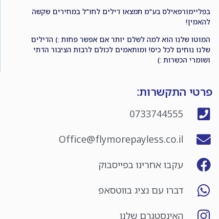
בפליימורפאילס בע"מ תמצאו דילים לחו"ל במחירים שקשה
להאמין!
המוטו שלנו הוא למה לשלם יותר אם אפשר פחות :) הדילים
שלנו נוחים לכל כיס! ומותאמים לכולם לרבות הציבור הדתי
ושומרי הכשרות :)
פרטי התקשרות:
0733744555
Office@flymorepayless.co.il
עקבו אחרינו בפייסבוק
דברו עם נציג בווטסאפ
האינסטגרם שלנו