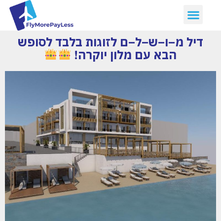
דיל מ–ו–ש–ל–ם לזוגות בלבד לסופש
הבא עם מלון יוקרה!