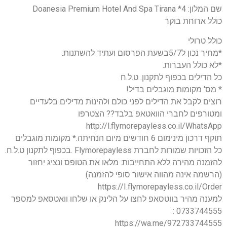
שם המלון: 4* Doanesia Premium Hotel And Spa Tirana
כולל ארוחת בוקר
כולל טרולי
*מחיר נכון ל5/7בשעת הפרסום ועתיד להשתנות.
*לא כולל העברות.
כל הדילים בכפוף לתקנון. ט.ל.ח
* מס' מקומות מוגבלים בדיל!
רוצים לקבל את הדילים לפני כולם ולהינות מדילים בלעדיים
ומטורפים לחברי הוואטאפ בלבד?? הצטרפו
http://l.flymorepayless.co.il/WhatsApp
תוקף דרכון מינימום 6 חודשים מיום הנחיתה.* מקומות מוגבלים
כל הזכויות שמורות לחברת Flymorepayless .בכפוף לתקנון ט.ל.ח.
להזמנה מהירה ללא התחייבות: מלאו את הטופס ונציג יחזור
(הרשמה אינה מהווה אישור סופי להזמנה)
https://I.flymorepayless.co.il/Order
למענה מהיר בווטסאפ לחצו על הלינק או שלחו וואטסאפ למספר
0733744555 :
https://wa.me/972733744555