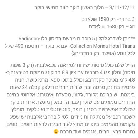
8/11-12/11 – הלוך ראשון בוקר חזור חמישי בוקר
3 בחדר- רק 1590 ₪לאדם
זוג – רק 1680 ₪ לאדם
**ניתן לשדרג למלון 5 כוכבים מרשת רדיסון בלו-Radisson
Collection Morina Hotel Tirana- עם א. בוקר – תוספת 490 שקל
לכל נוסע (אפשרי רק בחדרי זוג)
הדיל שלנו כולל טיסות ישירות לטיראנה שבאלבניה (רק 3 שעות
טיסה) ומלון פגז 4 כוכבים עם ציון 8.9 בבוקינג ממוקם בטיראנה,כ-
4.8 ק"מ מכיכר סקנדרבג, וכולל בתוכו ספא, מרכז כושר, חניה
פרטית בחינם, טרסה ובר. שירות חדרים ודלפק קבלה 24 שעות
ביממה. יש בריכה מקורה, ג'קוזי, מסעדה ואינטרנט אלחוטי בחינם.
החדרים ממוזגים עם שולחן עבודה . במלון מוגשת ארוחת בוקר
שכוללת אפשרויות בסגנון בופה, קונטיננטלית ואיטלקית. מומלץ
לשכור רכב על מנת להיות ניידים ולטייל ברחבי אלבניה יש שפע
מקומות מהממים ביופיים מחוץ לעיר הבירה לראות חופים.. נופים..
נהרות פרא.. הרים.. אגמים ועוד הרבה