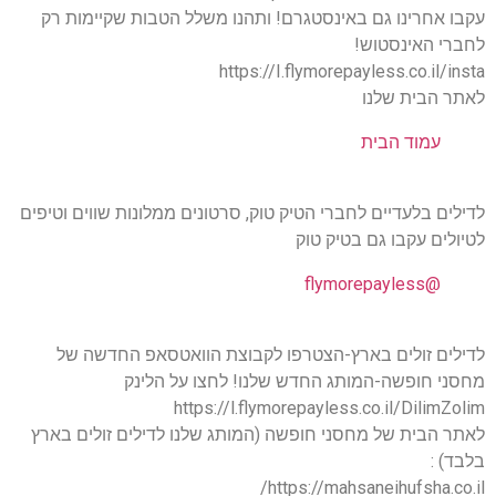
עקבו אחרינו גם באינסטגרם! ותהנו משלל הטבות שקיימות רק
לחברי האינסטוש!
https://I.flymorepayless.co.il/insta
לאתר הבית שלנו
עמוד הבית
לדילים בלעדיים לחברי הטיק טוק, סרטונים ממלונות שווים וטיפים
לטיולים עקבו גם בטיק טוק
@flymorepayless
לדילים זולים בארץ-הצטרפו לקבוצת הוואטסאפ החדשה של
מחסני חופשה-המותג החדש שלנו! לחצו על הלינק
https://l.flymorepayless.co.il/DilimZolim
לאתר הבית של מחסני חופשה (המותג שלנו לדילים זולים בארץ
בלבד) :
https://mahsaneihufsha.co.il/