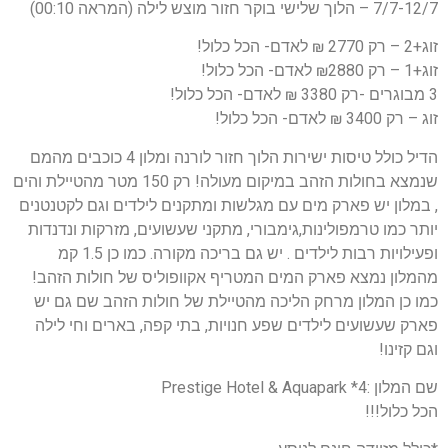
7/7-12/7 – הלוך שלישי בוקר חזור מוצש לילה (המראה 00:10)
זוג+2 – רק 2770 ₪ לאדם- הכל כלול!
זוג+1 – רק ₪2880 לאדם- הכל כלול!
3 מבוגרים -רק 3380 ₪ לאדם- הכל כלול!
זוג – רק 3400 ₪ לאדם- הכל כלול!
הדיל כולל טיסות ישירות הלוך חזור לורנה ומלון 4 כוכבים מהמם
שנמצא בחולות הזהב במיקום מעולה! רק 150 מטר מהטיילת והים
, במלון יש פארק מים עם מגלשות ומתקנים לילדים וגם לקטנטנים
יותר כמו טרמפולינות,גימבורי, מתקני שעשועים, מזרקות ונדנדות
ופעילויות רבות לילדים . יש גם בריכה מקורה. כמו כן 1.5 קמ
מהמלון נמצא פארק המים המטריף אקוופוליס של חולות הזהב!
כמו כן המלון מרחק הליכה מהטיילת של חולות הזהב שם גם יש
פארק שעשועים לילדים שפע חנויות, בתי קפה, בארים וחי לילה
וגם קזינו!
שם המלון :4* Prestige Hotel & Aquapark
הכל כלול!!!