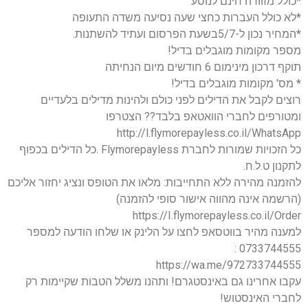
*כולל מזוודה חינם לנוסע
*לא כולל העברות כחצי שעה נסיעה משדה התעופה
*המחיר נכון ל-5/7בשעת הפרסום ועתיד להשתנות.
מספר מקומות מוגבלים בדיל!
תוקף דרכון מינימום 6 חודשים מיום הנחיתה
* מס' מקומות מוגבלים בדיל!
רוצים לקבל את הדילים לפני כולם ולהינות מדילים בלעדיים
ומטורפים לחברי הוואטאפ בלבד?? הצטרפו
http://l.flymorepayless.co.il/WhatsApp
כל הזכויות שמורות לחברת Flymorepayless .כל הדילים בכפוף
לתקנון ט.ל.ח.
להזמנה מהירה ללא התחייבות: מלאו את הטופס ונציג יחזור אליכם
(הרשמה אינה מהווה אישור סופי להזמנה)
https://I.flymorepayless.co.il/Order
למענה מהיר בווטסאפ לחצו על הלינק או שלחו הודעה למספר
0733744555 :
https://wa.me/972733744555
עקבו אחרינו גם באינסטגרם! ותהנו משלל הטבות שקיימות רק
לחברי האינסטוש!