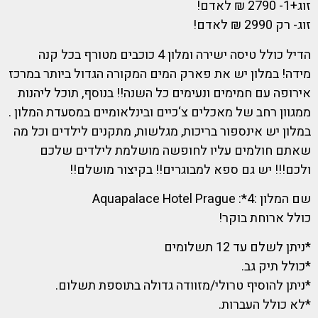
זוג+1- 2790 ₪ לאדם!
זוג- רק 2990 ₪ לאדם!
הדיל כולל טיסה ישירה ומלון 4 כוכבים מטורף בכל קנה
מידה! במלון יש את פארק המים המקורה הגדול ביותר במרכז
אירופה עם חמימים ונעימים כל השנה!! בנוסף, תוכל ליהנות
ממגוון רחב של מאכלים צ‘כיים ובינלאומיים במסעדת המלון .
במלון יש אינספור בריכות, מגלשות, מתקנים לילדים וכל מה
שאתם חולמים עליו לחופשה מושלמת לילדים שלכם
ולכם!!! יש גם ספא למבוגרים!! בקיצור מושלם!!
שם המלון :4*: Aquapalace Hotel Prague
כולל ארוחת בוקר!
*ניתן לשלם עד 12 תשלומים
*כולל תיק גב.
*ניתן להוסיף טרולי/מזוודה גדולה בתוספת תשלום.
*לא כולל העברות.