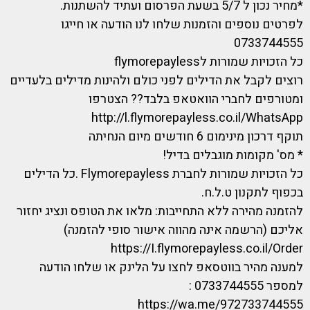
*מחיר נכון ל 5/7 בשעת הפרסום ועתיד להשתנות.
לפרטים נוספים והזמנות שלחו לנו הודעה או חייגו
0733744555
כל הזכויות שמורות לflymorepayless
רוצים לקבל את הדילים לפני כולם ולהינות מדילים בלעדיים
ומטורפים לחברי הוואטאפ בלבד?? הצטרפו
http://l.flymorepayless.co.il/WhatsApp
תוקף דרכון מינימום 6 חודשים מיום הנחיתה
* מס' מקומות מוגבלים בדיל!
כל הזכויות שמורות לחברת Flymorepayless .כל הדילים
בכפוף לתקנון ט.ל.ח.
להזמנה מהירה ללא התחייבות: מלאו את הטופס ונציג יחזור
אליכם (הרשמה אינה מהווה אישור סופי להזמנה)
https://I.flymorepayless.co.il/Order
למענה מהיר בווטסאפ לחצו על הלינק או שלחו הודעה
למספר 0733744555 :
https://wa.me/972733744555