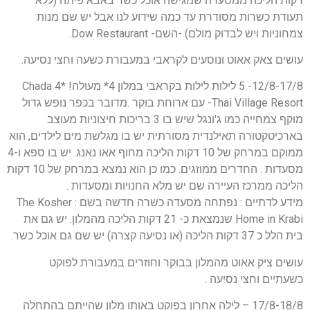
דקות הליכה ממסעדה שמגישה אוכל כשר באבא פיתה (ללא
תעודת כשרות מסודרת עד כמה שידוע לנו אבל יש שם מנות
צמחוניות ויש לבדוק מולם) -השם- Dow Restaurant.
עושים צאק אאוט ונוסעים לקראבי במעבורת כשעה וחצי נסיעה.
12/8-17/8- 5 לילות לילות בקראבי במלון 4* מעולה! *4 Chada
Thai Village Resort- עם ארוחת בוקר .מדובר בכפר נופש גדול
מוקף צמחייה כמו ג'ונגל שיש בו 3 בריכות חיצוניות מעוצב
בארכיטקטורה תאילנדית מסורתית יש בו מגלשת מים לילדים, הוא
ממוקם במרחק של 10 דקות הליכה מחוף אאו נאנג. יש בו ספא ו-4
מסעדות . החדרים ממוזגים. כמו כן הוא נמצא במרחק של 10 דקות
הליכה ממרכז העיירה שם יש מלא החנויות ומסעדות .
מידע לדתיים : נפתחה מסעדה כשרה חדשה בשם : The Kosher
Home in Krabi שנמצאת כ- 21 דקות הליכה מהמלון. יש גם את
בית הלל כ 37 דקות הליכה (או נסיעה קצרה) יש שם גם אוכל כשר.
עושים ציק אאוט מהמלון בבוקר וחוזרים במעבורת לפוקט
כשעתיים וחצי נסיעה .
17/8-18/8 – לילה אחרון בפוקט באותו מלון שהייתם בהתחלה