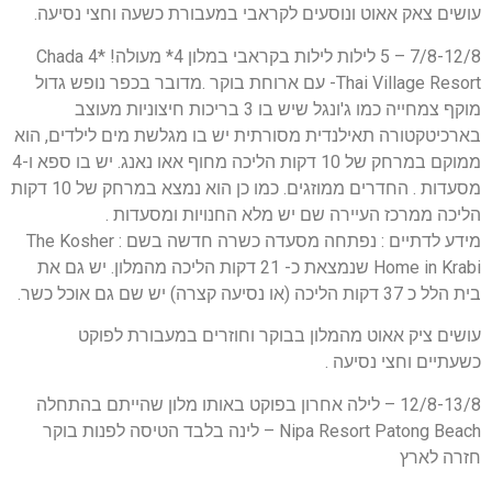
עושים צאק אאוט ונוסעים לקראבי במעבורת כשעה וחצי נסיעה.
7/8-12/8 – 5 לילות לילות בקראבי במלון 4* מעולה! *4 Chada
Thai Village Resort- עם ארוחת בוקר .מדובר בכפר נופש גדול
מוקף צמחייה כמו ג'ונגל שיש בו 3 בריכות חיצוניות מעוצב
בארכיטקטורה תאילנדית מסורתית יש בו מגלשת מים לילדים, הוא
ממוקם במרחק של 10 דקות הליכה מחוף אאו נאנג. יש בו ספא ו-4
מסעדות . החדרים ממוזגים. כמו כן הוא נמצא במרחק של 10 דקות
הליכה ממרכז העיירה שם יש מלא החנויות ומסעדות .
מידע לדתיים : נפתחה מסעדה כשרה חדשה בשם : The Kosher
Home in Krabi שנמצאת כ- 21 דקות הליכה מהמלון. יש גם את
בית הלל כ 37 דקות הליכה (או נסיעה קצרה) יש שם גם אוכל כשר.
עושים ציק אאוט מהמלון בבוקר וחוזרים במעבורת לפוקט
כשעתיים וחצי נסיעה .
12/8-13/8 – לילה אחרון בפוקט באותו מלון שהייתם בהתחלה
Nipa Resort Patong Beach – לינה בלבד הטיסה לפנות בוקר
חזרה לארץ