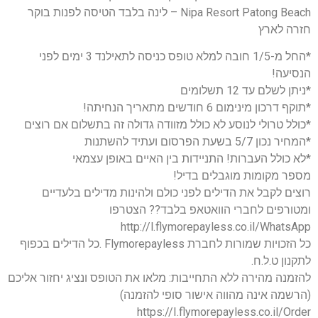
Nipa Resort Patong Beach – לינה בלבד הטיסה לפנות בוקר
חזרה לארץ
*החל מ-1/5 חובה למלא טופס כניסה לתאילנד 3 ימים לפני
הנסיעה!
*ניתן לשלם עד 12 תשלומים
*תוקף דרכון מינימום 6 חודשים מתאריך הנחיתה!
*כולל טרולי לנוסע לא כולל מזוודה גדולה זה בתשלום אם רוצים
*המחיר נכון 5/7 בשעת הפרסום ועתיד להשתנות
*לא כולל העברות! התניידות בין האיים באופן עצמאי
מספר מקומות מוגבלים בדיל!
רוצים לקבל את הדילים לפני כולם ולהינות מדילים בלעדיים
ומטורפים לחברי הוואטאפ בלבד?? הצטרפו
http://l.flymorepayless.co.il/WhatsApp
כל הזכויות שמורות לחברת Flymorepayless .כל הדילים בכפוף
לתקנון ט.ל.ח.
להזמנה מהירה ללא התחייבות: מלאו את הטופס ונציג יחזור אליכם
(הרשמה אינה מהווה אישור סופי להזמנה)
https://I.flymorepayless.co.il/Order