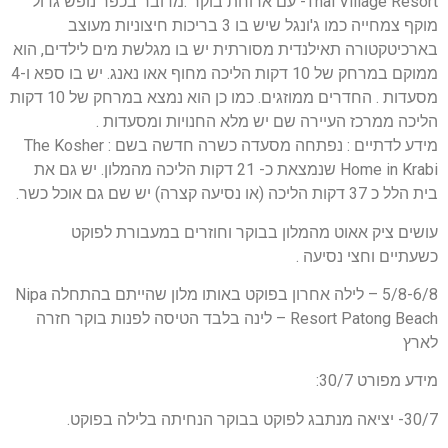
Thai Village Resort- עם ארוחת בוקר .מדובר בכפר נופש גדול
מוקף צמחייה כמו ג'ונגל שיש בו 3 בריכות חיצוניות מעוצב
בארכיטקטורה תאילנדית מסורתית יש בו מגלשת מים לילדים, הוא
ממוקם במרחק של 10 דקות הליכה מחוף אאו נאנג. יש בו ספא ו-4
מסעדות . החדרים ממוזגים. כמו כן הוא נמצא במרחק של 10 דקות
הליכה ממרכז העיירה שם יש מלא החנויות ומסעדות .
מידע לדתיים : נפתחה מסעדה כשרה חדשה בשם : The Kosher
Home in Krabi שנמצאת כ- 21 דקות הליכה מהמלון. יש גם את
בית הלל כ 37 דקות הליכה (או נסיעה קצרה) יש שם גם אוכל כשר.
עושים ציק אאוט מהמלון בבוקר וחוזרים במעבורת לפוקט
כשעתיים וחצי נסיעה .
5/8-6/8 – לילה אחרון בפוקט באותו מלון שהייתם בהתחלה Nipa
Resort Patong Beach – לינה בלבד הטיסה לפנות בוקר חזרה
לארץ
מידע מפורט 30/7:
30/7- יציאה מנתבג לפוקט בבוקר הנחיתה בלילה בפוקט.