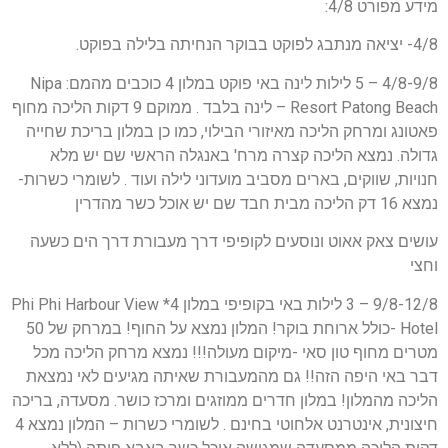
מידע מפורט 4/8:
4/8- יציאה מנתבג לפוקט בבוקר הנחיתה בלילה בפוקט.
4/8-9/8 – 5 לילות לינה באי פוקט במלון 4 כוכבים מהמם: Nipa
Resort Patong Beach – לינה בלבד . ממוקם 9 דקות הליכה מחוף
פאטונג ומרחק הליכה מאיזורי הבילוי, כמו כן במלון בריכת שחייה
גדולה. נמצא הליכה קצרה מרח' באנגלה הראשי שם יש מלא
חנויות, שווקים, בארים מסביב מועדוני לילה ועוד . לשומרי כשרות-
נמצא 16 דק הליכה מבית חבד שם יש אוכל כשר מהדרין
עושים צאק אאוט ונוסעים לקופיפי דרך מעבורת דרך הים כשעה
וחצי
9/8-12/8 – 3 לילות באי בקופיפי במלון 4* Phi Phi Harbour View
Hotel -כולל ארוחת בוקר! המלון נמצא על החוף! במרחק של 50
מטרים מחוף טון סאי -מיקום מעולה!!! נמצא מרחק הליכה מכל
דבר באי היפה הזה!! גם מהמעבורת שאיתה מגיעים לאי נמצאת
הליכה מהמלון! במלון חדרים ממוזגים ומרכז כושר. מסעדה, בריכה
חיצונית, אינטרנט אלחוטי בחינם . לשומרי כשרות – המלון נמצא 4