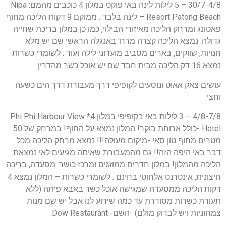
30/7-4/8 – 5 לילות לינה באי פוקט במלון 4 כוכבים מהמם: Nipa
Resort Patong Beach – לינה בלבד . ממוקם 9 דקות הליכה מחוף
פאטונג ומרחק הליכה מאיזורי הבילוי, כמו כן במלון בריכת שחייה
גדולה. נמצא הליכה קצרה מרח' באנגלה הראשי שם יש מלא
חנויות, שווקים, בארים מסביב מועדוני לילה ועוד . לשומרי כשרות-
נמצא 16 דק הליכה מבית חבד שם יש אוכל כשר מהדרין
עושים צאק אאוט ונוסעים לקופיפי דרך מעבורת דרך הים כשעה
וחצי
4/8-7/8 – 3 לילות באי בקופיפי במלון 4* Phi Phi Harbour View
Hotel -כולל ארוחת בוקר! המלון נמצא על החוף! במרחק של 50
מטרים מחוף טון סאי -מיקום מעולה!!! נמצא מרחק הליכה מכל
דבר באי היפה הזה!! גם מהמעבורת שאיתה מגיעים לאי נמצאת
הליכה מהמלון! במלון חדרים ממוזגים ומרכז כושר. מסעדה, בריכה
חיצונית, אינטרנט אלחוטי בחינם . לשומרי כשרות – המלון נמצא 4
דקות הליכה ממסעדה שמגישה אוכל כשר באבא פיתה (ללא
תעודת כשרות מסודרת עד כמה שידוע לנו אבל יש שם מנות
צמחוניות ויש לבדוק מולם) -השם- Dow Restaurant.