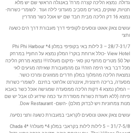
גדולה. נמצא הליכה קצרה מרח' באנגלה הראשי שם יש מלא
חנויות, שווקים, בארים מסביב מועדוני לילה ועוד . לשומרי כשרות-
נמצא 16 דק הליכה מבית חבד שם יש אוכל כשר מהדרין
עושים צאק אאוט ונוסעים לקופיפי דרך מעבורת דרך הים כשעה
וחצי
28/7-31/7 – 3 לילות באי בקופיפי במלון 4* Phi Phi Harbour
View Hotel -כולל ארוחת בוקר! המלון נמצא על החוף! במרחק
של 50 מטרים מחוף טון סאי -מיקום מעולה!!! נמצא מרחק הליכה
מכל דבר באי היפה הזה!! גם מהמעבורת שאיתה מגיעים לאי
נמצאת הליכה מהמלון! במלון חדרים ממוזגים ומרכז כושר.
מסעדה, בריכה חיצונית, אינטרנט אלחוטי בחינם . לשומרי כשרות
– המלון נמצא 4 דקות הליכה ממסעדה שמגישה אוכל כשר באבא
פיתה (ללא תעודת כשרות מסודרת עד כמה שידוע לנו אבל יש שם
מנות צמחוניות ויש לבדוק מולם) -השם- Dow Restaurant.
עושים צאק אאוט ונוסעים לקראבי במעבורת כשעה וחצי נסיעה.
31/7-5/8 – 5 לילות לילות בקראבי במלון 4* מעולה! *4 Chada