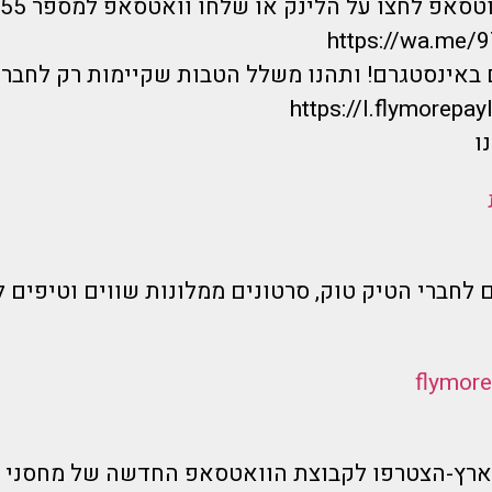
אפ לחצו על הלינק או שלחו וואטסאפ למספר 0733744555 :
https://wa.me
 באינסטגרם! ותהנו משלל הטבות שקיימות רק לחברי
https://I.flymorepayl
ו
 לחברי הטיק טוק, סרטונים ממלונות שווים וטיפים ל
בארץ-הצטרפו לקבוצת הוואטסאפ החדשה של מחסני 