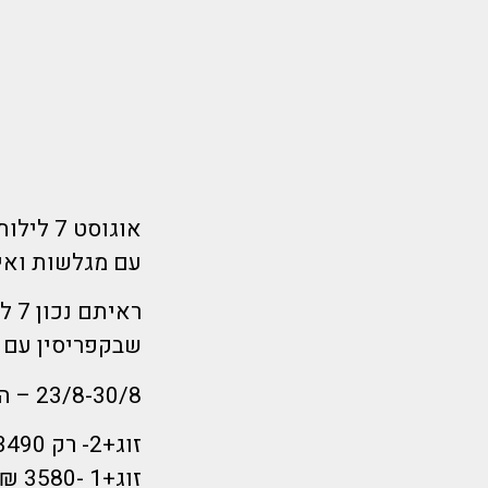
אוגוסט 7 לילות לקפריסין לעריית הנופש פרוטארס !
עם מגלשות ואי
שבקפריסין עם פ
23/8-30/8 – הלוך ראשון לילה חזור ראשון לילה
זוג+2- רק 3490 ₪ לאדם
זוג+1 -3580 ₪ לאדם