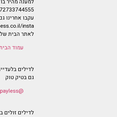
למענה מהיר בווטס
/972733744555
עקבו אחרינו גם
ess.co.il/insta
לאתר הבית שלנ
עמוד הבית
לדילים בלעדיים
גם בטיק טוק
@flymorepayless
לדילים זולים 