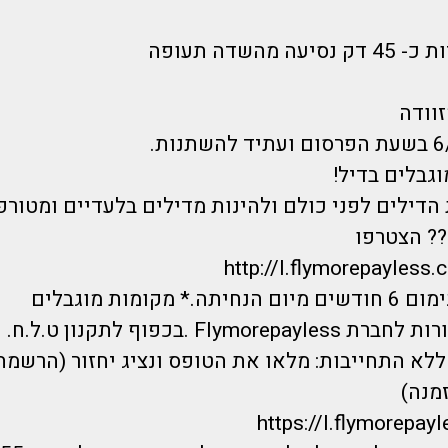
 מהשדה תעופה
זוודה
וגבלים בדיל!
הדילים לפני כולם ולהינות מדילים בלעדיים ומטורפ
? הצטרפו
http://l.flymorepayless.
 מקומות מוגבלים
Flymo .בכפוף לתקנון ט.ל.ח.
לא התחייבות: מלאו את הטופס ונציג יחזור (הרשמה
מנה)
https://I.flymorepayl