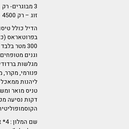
3 מבוגרים- רק 4280 ₪ לאדם!
זוג – רק 4500 ₪ לאדם
300 מטר בלב
וגנים מטופחים 
מגלשות ברדודי
פנורמי, מקרר, 
ליהנות ממאכלים
הקוסמופוליטית
שם המלון : 4* Narcissos Waterpark Resort