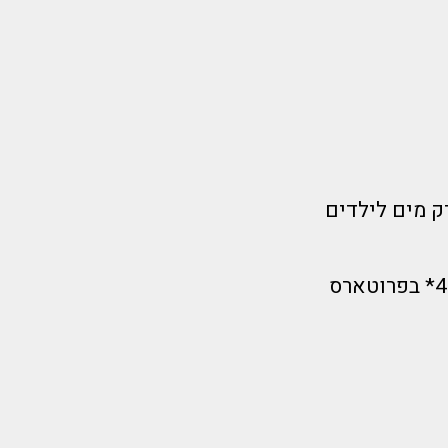
ק מים לילדים
ראיתם נכון 7 לילות!! טיסה ישירה עם חברת תעופה ישראלית +מלון 4* בפרוטארס