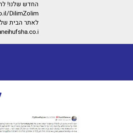
החדש שלנו! לחצ
o.il/DilimZolim
לאתר הבית של מ
neihufsha.co.i
ל