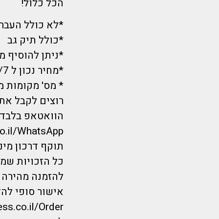
הכל כלול!
*לא כולל העברות כ- 45 דק נסיעה
*כולל תיק גב
*ניתן להוסיף מ
*מחיר נכון ל 6/7 בשעת הפרסום ועתיד להשתנות.
* מס' מקומות מ
רוצים לקבל את 
הוואטאפ בלבד?
co.il/WhatsApp
תוקף דרכון מינימום 6 חודשים מיום הנחיתה.*
כל הזכויות שמורות לחברת repayless
להזמנה מהירה ל
אישור סופי להז
ess.co.il/Order