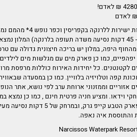
הדיל כולל טיסות ישירות ללרנקה בקפריסין וכפר נופש 
בפרוטאראס (כ- 45 דקות נסיעה משדה תעופה בלרנקה) המלון נ
ד מהחוף היפה, במלון יש בריכה חיצונית גדולה עם טר
יפהפיים, כמו כן פארק מים עם מגלשות מים לילדים/
ם לקטנטנים. כל יחידות האירוח כוללות מרפסת מרו
מכונת קפה וטלויזיה בלוויין. כמו כן במסעדה שבאווי
 אזוריים וממזנוני ארוחת ערב לפי נושא, אתר הנופ
דקות נסיעה מפארק הטבע קייפ גרק, ובמרחק של
 והתוססת איה נאפה.