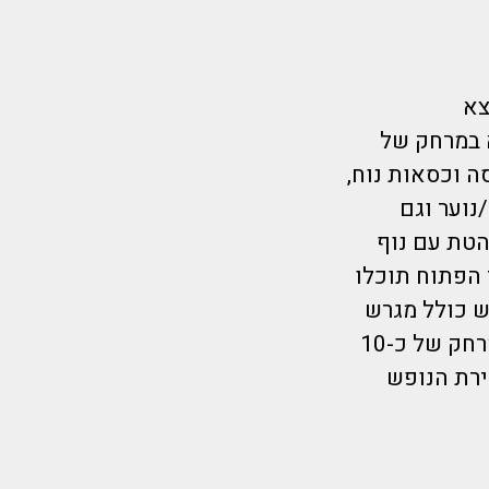
4* מהמם נמצא
מצא במרחק של
סה וכסאות נוח,
נוער וגם
הטת עם נוף
ר הפתוח תוכלו
ש כולל מגרש
טניס מואר ומשחקי וידאו. ומציע חניה פרטית חינם , כמו כן נמצא במרחק של כ-10
 5 דקות נסיעה מעיירת הנופש