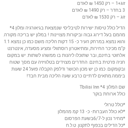
זוג+1 – רק 1450 ₪ לאדם
3 בחדר – רק 1490 ₪ לאדם
זוג – רק 1530 ₪ לאדם
הדיל כולל טיסות ישירות לטיבליסי שנמצאת בגיאורגיה ומלון 4*
מהמם בעל דירוג גבוה וביקורות מצויינות ! במלון יש בריכה מקורה.
והוא נמצא במרחק העיר כ- 15 דקות הליכה משם כמו כן נמצא 1.1
ק“מ מכיכר החירות, ומתיאטרון רוסתוולי ומציע מסעדה, אינטרנט
אלחוטי בחינם, ובר שתוכלו ליהנות בו ממשהו לשתות. יש במקום
חניה פרטית בחינם. החדרים מצוידים בטלוויזיה עם מסך שטוח
ובקומקום. כמו כן יש מכון הכושר ודלפק הקבלה פועל 24 שעות
ביממה.מתאים לדתיים כרבע שעה הליכה מבית חבד!
שם המלון: 4* Tbilisi Inn
כולל ארוחת בוקר
*כולל טרולי
*לא כולל העברות- כ- 13 קמ מהמלון
*מחיר נכון ל-6/7בשעת הפרסום
*כל הדילים בכפוף לתקנון. ט.ל.ח