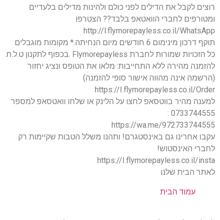
רוצים לקבל את הדילים לפני כולם ולהינות מדילים בלעדיים
ומטורפים לחברי הוואטאפ בלבד?? הצטרפו
http://l.flymorepayless.co.il/WhatsApp
תוקף דרכון מינימום 6 חודשים מיום הנחיתה.* מקומות מוגבלים
כל הזכויות שמורות לחברת Flymorepayless .בכפוף לתקנון ט.ל.ח.
להזמנה מהירה ללא התחייבות: מלאו את הטופס ונציג יחזור
(הרשמה אינה מהווה אישור סופי להזמנה)
https://I.flymorepayless.co.il/Order
למענה מהיר בווטסאפ לחצו על הלינק או שלחו וואטסאפ למספר
0733744555 :
https://wa.me/972733744555
עקבו אחרינו גם באינסטגרם! ותהנו משלל הטבות שקיימות רק
לחברי האינסטוש!
https://I.flymorepayless.co.il/insta
לאתר הבית שלנו
עמוד הבית