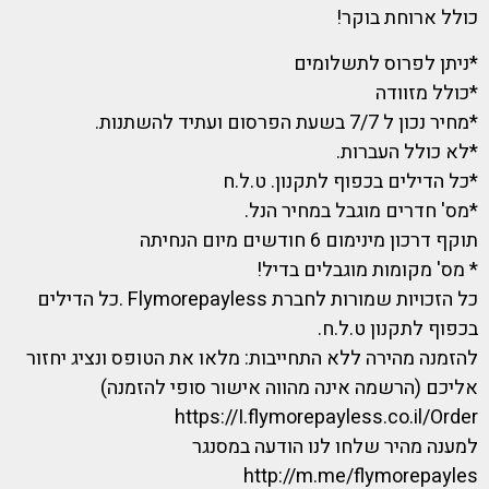
כולל ארוחת בוקר!
*ניתן לפרוס לתשלומים
*כולל מזוודה
*מחיר נכון ל 7/7 בשעת הפרסום ועתיד להשתנות.
*לא כולל העברות.
*כל הדילים בכפוף לתקנון. ט.ל.ח
*מס' חדרים מוגבל במחיר הנל.
תוקף דרכון מינימום 6 חודשים מיום הנחיתה
* מס' מקומות מוגבלים בדיל!
כל הזכויות שמורות לחברת Flymorepayless .כל הדילים
בכפוף לתקנון ט.ל.ח.
להזמנה מהירה ללא התחייבות: מלאו את הטופס ונציג יחזור
אליכם (הרשמה אינה מהווה אישור סופי להזמנה)
https://I.flymorepayless.co.il/Order
למענה מהיר שלחו לנו הודעה במסנגר
http://m.me/flymorepayles