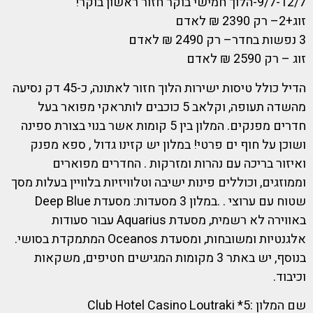
9/7-12/7-הלוך חמישי בוקר חזור ראשון בוקר!
זוג+2– רק 2390 ₪ לאדם
3 נפשות בחדר– רק 2490 ₪ לאדם
זוג – רק 2590 ₪ לאדם
הדיל כולל טיסות ישירות הלוך חזור לאתונה, כ-45 דק נסיעה
מהשדה תעופה, וקלאב 5 כוכבים לותראקי מפואר בעל
חדרים מפנקים. המלון בין 5 קומות אשר בנוי בצורת ספינה
ושוכן על חוף ים פרטי! במלון יש קזינו גדול , ספא מפנק
ואיזור בריכה עם נהרות ומזרקות . החדרים מפוארים
וממוזגים, וכוללים פינות ישיבה וטלוויזיות בלוויין בעלות מסך
שטוח עם ערוצי . .במלון 3 מסעדות: מסעדת Deep Blue
באווירה לא רשמית, מסעדת Aquarius עבור סעודות
אלגנטיות ומשובחות, ומסעדת Oceanos המתמקדת בסושי.
בנוסף, יש באתר 3 מקומות המגישים חטיפים, משקאות
וכיבוד.
שם המלון :5* Club Hotel Casino Loutraki