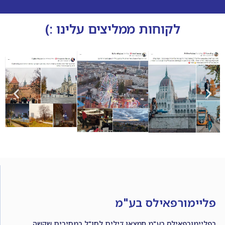
לקוחות ממליצים עלינו :)
פליימורפאילס בע"מ
בפליימורפאילס בע"מ תמצאו דילים לחו"ל במחירים שקשה