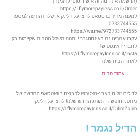
(הרשמה אינה מהווה אישור סופי להזמנה)
https://I.flymorepayless.co.il/Order
למענה מהיר בווטסאפ לחצו על הלינק או שלחו הודעה למספר
0733744555 :
https://wa.me/972733744555
עקבו אחרינו גם באינסטגרם! ותהנו משלל הטבות שקיימות רק
לחברי האינסטוש!
https://I.flymorepayless.co.il/insta
לאתר הבית שלנו
עמוד הבית
לדילים זולים בארץ-הצטרפו לקבוצת הוואטסאפ החדשה של
מחסני חופשה-המותג החדש שלנו! לחצו על הלינק
https://l.flymorepayless.co.il/DilimZolim
הדיל נגמר !