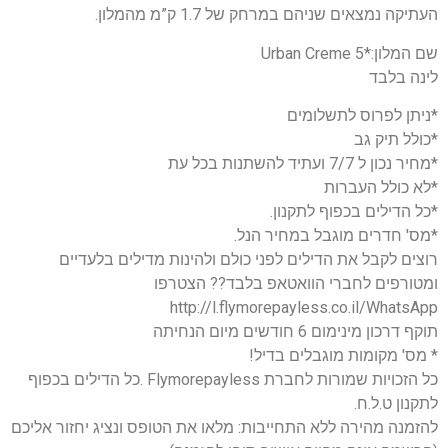
העתיקה נמצאים שניהם במרחק של 1.7 ק”מ מהמלון.
שם המלון:*5 Urban Creme
לינה בלבד
*ניתן לפרוס לתשלומים
*כולל תיק גב
*מחיר נכון ל 7/7 ועתיד להשתנות בכל עת
*לא כולל העברות
*כל הדילים בכפוף לתקנון.
*מס' חדרים מוגבל במחיר הנל.
רוצים לקבל את הדילים לפני כולם ולהינות מדילים בלעדיים
ומטורפים לחברי הוואטאפ בלבד?? הצטרפו
http://l.flymorepayless.co.il/WhatsApp
תוקף דרכון מינימום 6 חודשים מיום הנחיתה
* מס' מקומות מוגבלים בדיל!
כל הזכויות שמורות לחברת Flymorepayless .כל הדילים בכפוף
לתקנון ט.ל.ח.
להזמנה מהירה ללא התחייבות: מלאו את הטופס ונציג יחזור אליכם